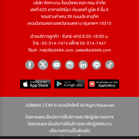
บริษัท จัดหางาน จ๊อบบีเคเค ดอท คอม จำกัด
เลขที่ 625 อาคารทัศนียา ห้องเลขที่ ยูนิต ดี ชั้น 5
ซอยรามคำแหง 39 ถนนประชาอุทิศ
แขวงวังทองหลางเขตวังทองหลาง กรุงเทพฯ 10310
ฝ่ายบริการลูกค้า : จันทร์-เสาร์ 8:30-18:00 น.
โทร : 02-514-7474 แฟ็กซ์ 02-514-7447
อีเมล :
help@jobbkk.com
,
sales@jobbkk.com
JOBBKK.COM © สงวนลิขสิทธิ์ All Right Reserved
ข้อตกลงและเงื่อนไขการใช้บริการสมาชิกผู้ประกอบการ
ข้อตกลงและเงื่อนไขการใช้บริการสมาชิกผู้สมัครงาน
นโยบายความเป็นส่วนตัว
นโยบายคุกกี้