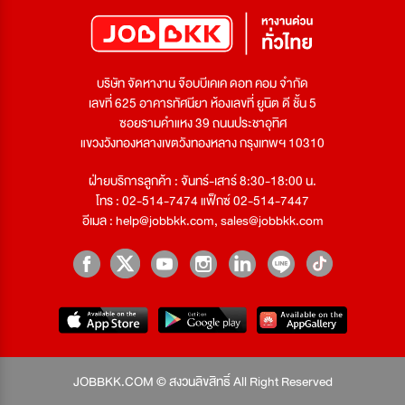
บริษัท จัดหางาน จ๊อบบีเคเค ดอท คอม จำกัด
เลขที่ 625 อาคารทัศนียา ห้องเลขที่ ยูนิต ดี ชั้น 5
ซอยรามคำแหง 39 ถนนประชาอุทิศ
แขวงวังทองหลางเขตวังทองหลาง กรุงเทพฯ 10310
ฝ่ายบริการลูกค้า : จันทร์-เสาร์ 8:30-18:00 น.
โทร : 02-514-7474 แฟ็กซ์ 02-514-7447
อีเมล :
help@jobbkk.com
,
sales@jobbkk.com
JOBBKK.COM © สงวนลิขสิทธิ์ All Right Reserved