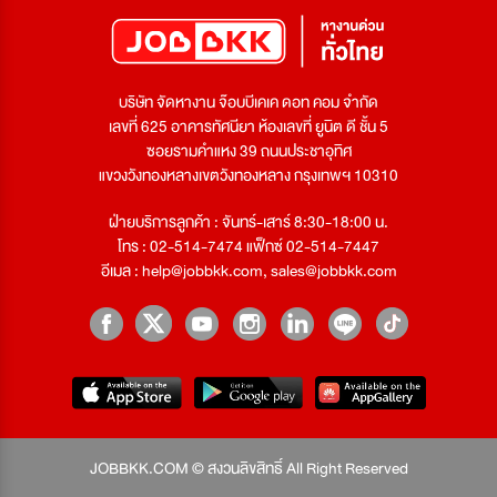
บริษัท จัดหางาน จ๊อบบีเคเค ดอท คอม จำกัด
เลขที่ 625 อาคารทัศนียา ห้องเลขที่ ยูนิต ดี ชั้น 5
ซอยรามคำแหง 39 ถนนประชาอุทิศ
แขวงวังทองหลางเขตวังทองหลาง กรุงเทพฯ 10310
ฝ่ายบริการลูกค้า : จันทร์-เสาร์ 8:30-18:00 น.
โทร : 02-514-7474 แฟ็กซ์ 02-514-7447
อีเมล :
help@jobbkk.com
,
sales@jobbkk.com
JOBBKK.COM © สงวนลิขสิทธิ์ All Right Reserved