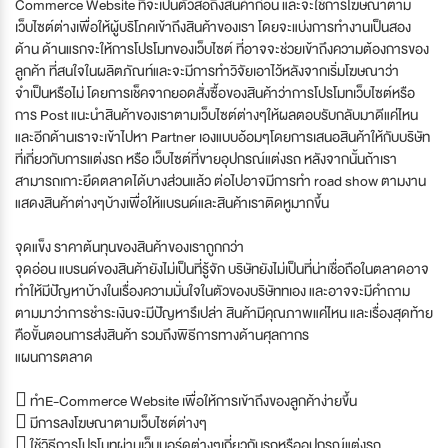
Commerce Website ที่จะเป็นตัวสื่อถึงสินค้าก่อน และจะใช้การโฆษณาตาม
เว็บไซต์ต่างเพื่อให้ผู้บริโภคเข้าถึงสินค้าของเรา โดยจะแบ่งการทำงานเป็นสอง
ด้าน ด้านแรกจะให้การโปรโมทของเว็บไซต์ ที่อาจจะช่วยเข้าถึงความต้องการของ
ลูกค้า ที่สนใจในผลิตภัณท์และจะมีการทำวิจัยเอาไว้หลังจากเริ่มโฆษณาว่า
จำเป็นหรือไม่ โดยการเช็คจากยอดสั่งซื้อของสินค้าว่าการโปรโมทเว็บไซต์หรือ
การ Post แนะนำสินค้าของเราตามเว็บไซต์ต่างๆให้ผลตอบรับกลับมาดีแค่ไหน
และอีกด้านเราจะเข้าไปหา Partner เองแบบอ้อมๆโดยการเสนอสินค้าให้กับบริษัท
ที่เกี่ยวกับการแต่งรถ หรือ เว็บไซต์ที่ขายอุปกรณ์แต่งรถ หลังจากนั้นถ้าเรา
สามารถเกาะยึดตลาดได้บางส่วนแล้ว ต่อไปอาจมีการทำ road show ตามงาน
แสดงสินค้าต่างๆบ้างเพื่อให้แบรนด์และสินค้าเราติดหูมากขึ้น
จุดแข็ง ราคาต้นทุนของสินค้าของเราถูกกว่า
จุดอ่อน แบรนด์ของสินค้ายังไม่เป็นที่รู้จัก บริษัทยังไม่เป็นที่น่าเชื่อถือในตลาดอาจ
ทำให้มีปัญหาบ้างในเรื่องความมั่นใจในตัวของบริษัททเอง และอาจจะมีคำถาม
ตามมาว่าการชำระเงินจะมีปัญหารึเปล่า สินค้ามีคุณภาพแค่ไหน และเรื่องสุดท้าย
คือขั้นตอนการส่งสินค้า รวมถึงพิธีการทางด้านศุลกากร
แผนการตลาด
 ทำE-Commerce Website เพื่อให้การเข้าถึงของลูกค้าง่ายขึ้น
 มีการลงโฆษณาตามเว็บไซต์ต่างๆ
 ใช้วิธีการโปรโมทผ่านเว็บบอร์ดต่างๆเกี่ยวกับรถหรืออุปกรณ์แต่งรถ