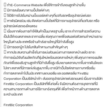
 ทำE-Commerce Website เพื่อให้การเข้าถึงของลูกค้าง่ายขึ้น
 มีการลงโฆษณาตามเว็บไซต์ต่างๆ
 ใช้วิธีการโปรโมทผ่านเว็บบอร์ดต่างๆเกี่ยวกับรถหรืออุปกรณ์แต่งรถ
 หาพัธมิตรร่วม เช่น ติดต่อทางเว็บไซต์ที่มีการขายอุปกรณ์เกี่ยวกับรถ หรือ
อุปกรณ์แต่งรถเองโดยตรง
 เนื่องจากต้องการทำให้สินค้าเป็นมาตรฐานขึ้น เราจะทำการสำรวจถึงความ
เป็นไปได้ของตลาดและราคาเฉลี่ย ต่อคุณภาพเพื่อเสนอต่อตัวแทนจำหน่ายราย
ใหญ่ในต่างประเทศหรือร้านค้าส่งรายใหญ่ที่มีกำลังซื้อสูง
 มีการออกบู้ท โปรโมทสินค้าตามงานสำคัญต่างๆ
 หากประสบความสำเร็จในการแบ่งส่วนแบ่งทางการตลาดบ้างแล้ว เราจะ
ทำการเน้นวิจัยถึงผลิตภัณทืรุ่นใหม่พร้อมลวดลายใหม่ๆ เพิ่มคุณภาพของผลิต
ภัณท์เพื่อรองรับฐานลูกค้าที่มีกำลังซื้อสูง เริ่มขยายตลาดมากขึ้นจากเดิมโดยจะ
ไปเจาะตลาดที่มีการแข่งขันสูงมากขึ้น อาจมีทำเว็บไซต์หลายภาษาหรือเริ่ม
ทำการตลาดเข้าไปในประเทศทางแถบเอเชีย และออสเตรเลีย'FirstBiz
Corporation เป็นบริษัทนำเข้า-ส่งออกอุปกรณ์ตกแต่งรถยนตร์ เนื่องจากบริษัท
FirstBiz Corporation เป็นบริษัทที่พึ่งก่อตั้ง จึงมีความต้องการบุคลากรที่มี
ความสามารถทางด้านการใช้ภาษาอังกฤษที่ดี เพื่อทำหน้าทางด้านการตลาด
ระหว่างประเทศ
FirstBiz Corporation