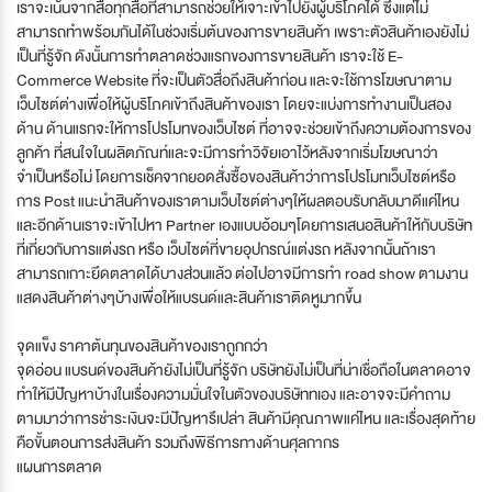
เราจะเน้นจากสื่อทุกสื่อที่สามารถช่วยให้เจาะเข้าไปยังผู้บริโภคได้ ซึ่งแต่ไม่
สามารถทำพร้อมกันได้ในช่วงเริ่มต้นของการขายสินค้า เพราะตัวสินค้าเองยังไม่
เป็นที่รู้จัก ดังนั้นการทำตลาดช่วงแรกของการขายสินค้า เราจะใช้ E-
Commerce Website ที่จะเป็นตัวสื่อถึงสินค้าก่อน และจะใช้การโฆษณาตาม
เว็บไซต์ต่างเพื่อให้ผู้บริโภคเข้าถึงสินค้าของเรา โดยจะแบ่งการทำงานเป็นสอง
ด้าน ด้านแรกจะให้การโปรโมทของเว็บไซต์ ที่อาจจะช่วยเข้าถึงความต้องการของ
ลูกค้า ที่สนใจในผลิตภัณท์และจะมีการทำวิจัยเอาไว้หลังจากเริ่มโฆษณาว่า
จำเป็นหรือไม่ โดยการเช็คจากยอดสั่งซื้อของสินค้าว่าการโปรโมทเว็บไซต์หรือ
การ Post แนะนำสินค้าของเราตามเว็บไซต์ต่างๆให้ผลตอบรับกลับมาดีแค่ไหน
และอีกด้านเราจะเข้าไปหา Partner เองแบบอ้อมๆโดยการเสนอสินค้าให้กับบริษัท
ที่เกี่ยวกับการแต่งรถ หรือ เว็บไซต์ที่ขายอุปกรณ์แต่งรถ หลังจากนั้นถ้าเรา
สามารถเกาะยึดตลาดได้บางส่วนแล้ว ต่อไปอาจมีการทำ road show ตามงาน
แสดงสินค้าต่างๆบ้างเพื่อให้แบรนด์และสินค้าเราติดหูมากขึ้น
จุดแข็ง ราคาต้นทุนของสินค้าของเราถูกกว่า
จุดอ่อน แบรนด์ของสินค้ายังไม่เป็นที่รู้จัก บริษัทยังไม่เป็นที่น่าเชื่อถือในตลาดอาจ
ทำให้มีปัญหาบ้างในเรื่องความมั่นใจในตัวของบริษัททเอง และอาจจะมีคำถาม
ตามมาว่าการชำระเงินจะมีปัญหารึเปล่า สินค้ามีคุณภาพแค่ไหน และเรื่องสุดท้าย
คือขั้นตอนการส่งสินค้า รวมถึงพิธีการทางด้านศุลกากร
แผนการตลาด