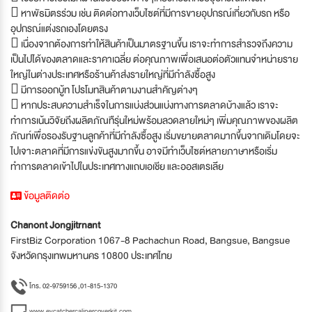
 หาพัธมิตรร่วม เช่น ติดต่อทางเว็บไซต์ที่มีการขายอุปกรณ์เกี่ยวกับรถ หรือ
อุปกรณ์แต่งรถเองโดยตรง
 เนื่องจากต้องการทำให้สินค้าเป็นมาตรฐานขึ้น เราจะทำการสำรวจถึงความ
เป็นไปได้ของตลาดและราคาเฉลี่ย ต่อคุณภาพเพื่อเสนอต่อตัวแทนจำหน่ายราย
ใหญ่ในต่างประเทศหรือร้านค้าส่งรายใหญ่ที่มีกำลังซื้อสูง
 มีการออกบู้ท โปรโมทสินค้าตามงานสำคัญต่างๆ
 หากประสบความสำเร็จในการแบ่งส่วนแบ่งทางการตลาดบ้างแล้ว เราจะ
ทำการเน้นวิจัยถึงผลิตภัณทืรุ่นใหม่พร้อมลวดลายใหม่ๆ เพิ่มคุณภาพของผลิต
ภัณท์เพื่อรองรับฐานลูกค้าที่มีกำลังซื้อสูง เริ่มขยายตลาดมากขึ้นจากเดิมโดยจะ
ไปเจาะตลาดที่มีการแข่งขันสูงมากขึ้น อาจมีทำเว็บไซต์หลายภาษาหรือเริ่ม
ทำการตลาดเข้าไปในประเทศทางแถบเอเชีย และออสเตรเลีย
ข้อมูลติดต่อ
Chanont Jongjitrnant
FirstBiz Corporation 1067-8 Pachachun Road, Bangsue, Bangsue
จังหวัดกรุงเทพมหานคร 10800 ประเทศไทย
โทร. 02-9759156 ,01-815-1370
www.eycatchercalipercoverkit.com