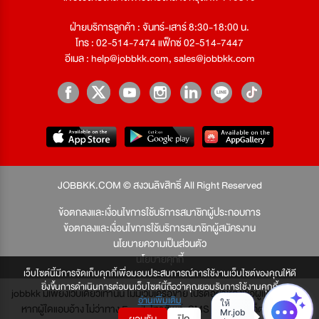
ฝ่ายบริการลูกค้า : จันทร์-เสาร์ 8:30-18:00 น.
โทร : 02-514-7474 แฟ็กซ์ 02-514-7447
อีเมล :
help@jobbkk.com
,
sales@jobbkk.com
JOBBKK.COM © สงวนลิขสิทธิ์ All Right Reserved
ข้อตกลงและเงื่อนไขการใช้บริการสมาชิกผู้ประกอบการ
ข้อตกลงและเงื่อนไขการใช้บริการสมาชิกผู้สมัครงาน
นโยบายความเป็นส่วนตัว
นโยบายคุกกี้
เว็บไซต์นี้มีการจัดเก็บคุกกี้เพื่อมอบประสบการณ์การใช้งานเว็บไซต์ของคุณให้ดี
ยิ่งขึ้นการดำเนินการต่อบนเว็บไซต์นี้ถือว่าคุณยอมรับการใช้งานคุกกี้
jobbkk มีเพียงเว็บเดียวเท่านั้น ไม่มีเว็บเครือข่าย โปรดอย่าหลงเชื่อผู้แอบอ้าง และ
อ่านเพิ่มเติม
หากผู้ใดแอบอ้าง ไม่ว่าทาง Email, โทรศัพท์, SMS หรือทางใดก็ตาม จะถูก