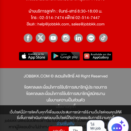
ฝ่ายบริการลูกค้า : จันทร์-เสาร์ 8:30-18:00 น.
โทร : 02-514-7474 แฟ็กซ์ 02-514-7447
อีเมล :
help@jobbkk.com
,
sales@jobbkk.com
JOBBKK.COM © สงวนลิขสิทธิ์ All Right Reserved
ข้อตกลงและเงื่อนไขการใช้บริการสมาชิกผู้ประกอบการ
ข้อตกลงและเงื่อนไขการใช้บริการสมาชิกผู้สมัครงาน
นโยบายความเป็นส่วนตัว
นโยบายคุกกี้
เว็บไซต์นี้มีการจัดเก็บคุกกี้เพื่อมอบประสบการณ์การใช้งานเว็บไซต์ของคุณให้ดี
ยิ่งขึ้นการดำเนินการต่อบนเว็บไซต์นี้ถือว่าคุณยอมรับการใช้งานคุกกี้
jobbkk มีเพียงเว็บเดียวเท่านั้น ไม่มีเว็บเครือข่าย โปรดอย่าหลงเชื่อผู้แอบอ้าง และ
อ่านเพิ่มเติม
หากผู้ใดแอบอ้าง ไม่ว่าทาง Email, โทรศัพท์, SMS หรือทางใดก็ตาม จะถูก