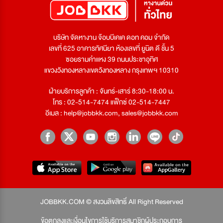
บริษัท จัดหางาน จ๊อบบีเคเค ดอท คอม จำกัด
เลขที่ 625 อาคารทัศนียา ห้องเลขที่ ยูนิต ดี ชั้น 5
ซอยรามคำแหง 39 ถนนประชาอุทิศ
แขวงวังทองหลางเขตวังทองหลาง กรุงเทพฯ 10310
ฝ่ายบริการลูกค้า : จันทร์-เสาร์ 8:30-18:00 น.
โทร : 02-514-7474 แฟ็กซ์ 02-514-7447
อีเมล :
help@jobbkk.com
,
sales@jobbkk.com
JOBBKK.COM © สงวนลิขสิทธิ์ All Right Reserved
ข้อตกลงและเงื่อนไขการใช้บริการสมาชิกผู้ประกอบการ