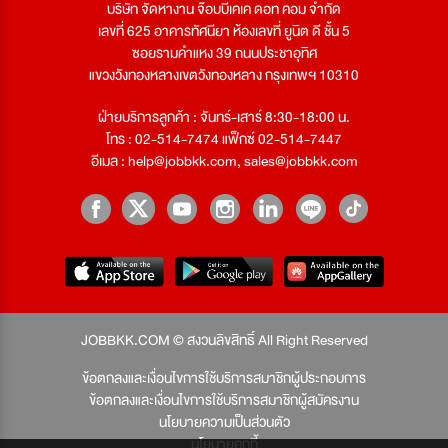
บริษัท จัดหางาน จ๊อบบีเคเค ดอท คอม จำกัด
เลขที่ 625 อาคารทัศนียา ห้องเลขที่ ยูนิต ดี ชั้น 5
ซอยรามคำแหง 39 ถนนประชาอุทิศ
แขวงวังทองหลางเขตวังทองหลาง กรุงเทพฯ 10310
ฝ่ายบริการลูกค้า : จันทร์-เสาร์ 8:30-18:00 น.
โทร : 02-514-7474 แฟ็กซ์ 02-514-7447
อีเมล :
help@jobbkk.com
,
sales@jobbkk.com
JOBBKK.COM © สงวนลิขสิทธิ์ All Right Reserved
ข้อตกลงและเงื่อนไขการใช้บริการสมาชิกผู้ประกอบการ
ข้อตกลงและเงื่อนไขการใช้บริการสมาชิกผู้สมัครงาน
นโยบายความเป็นส่วนตัว
นโยบายคุกกี้