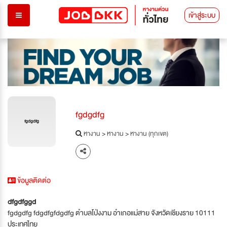
เข้าสู่ระบบ
fgdgdfg
fgdgdfg
หางาน
>
หางาน
>
หางาน (ทุกเขต)
ข้อมูลติดต่อ
dfgdfggd
fgdgdfg fdgdfgfdgdfg ตำบลโป่งงาม อำเภอแม่สาย จังหวัดเชียงราย 10111
ประเทศไทย