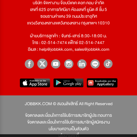
บริษัท จัดหางาน จ๊อบบีเคเค ดอท คอม จำกัด
เลขที่ 625 อาคารทัศนียา ห้องเลขที่ ยูนิต ดี ชั้น 5
ซอยรามคำแหง 39 ถนนประชาอุทิศ
แขวงวังทองหลางเขตวังทองหลาง กรุงเทพฯ 10310
ฝ่ายบริการลูกค้า : จันทร์-เสาร์ 8:30-18:00 น.
โทร : 02-514-7474 แฟ็กซ์ 02-514-7447
อีเมล :
help@jobbkk.com
,
sales@jobbkk.com
JOBBKK.COM © สงวนลิขสิทธิ์ All Right Reserved
ข้อตกลงและเงื่อนไขการใช้บริการสมาชิกผู้ประกอบการ
ข้อตกลงและเงื่อนไขการใช้บริการสมาชิกผู้สมัครงาน
นโยบายความเป็นส่วนตัว
นโยบายคุกกี้