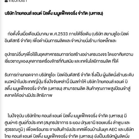
เกี่ยวกับเรา
บริษัท ไทยคอนส์ แอนด์ บิลดิ้ง เมนูแฟ็คเจอริ่ง จำกัด (มหาชน)
ก่อตั้งขึ้นเมื่อเดือนมีนาคม พ.ศ.2533 ภายใต้ชื่อเดิม (บริษัท สยามชูโอะบิลด์
อินดัสทรี จำกัด) เพื่อดำเนินการผลิตและจำหน่ายนั่งร้าน ท่อเหล็กและ
อุปกรณ์อื่นๆเพื่อใช้ในอุตสาหกรรมการก่อสร้างอย่างครบวงจร โดยอาศัยความ
เชี่ยวชาญของบุคลากรเครื่องจักรที่ทันสมัย และเทคโนโลยีการผลิต ที่ได้
รับการถ่ายทอดจาก บริษัทชูโอะ บิลด์อินดัสทรี จำกัด ซึ่งเป็น ผู้ผลิตนั่งร้านระดับ
แนวหน้าในประเทศญี่ปุ่น ซึ่งปัจจัยเหล่านี้ มีผลทำให้ บริษัท ไทยคอนส์ แอนด์ บิ
ลดิ้ง เมนูแฟ็คเจอริ่ง จำกัด (มหาชน) สามารถผลิต สินค้าคุณภาพสูงป้อนเข้าสู่
ตลาดได้
อย่างมีประสิทธิภาพ
ในปัจจุบัน บริษัทไทย คอนส์ แอนด์ บิลดิ้ง เมนูแฟ็คเจอริ่ง จำกัด (มหาชน) มี
ศูนย์ฯ
6 ศูนย์ทั่วประเทศ (สมุทรปราการ ระยอง ปทุมธานี ซอยแบริ่ง ลำพูน และ
สุวรรณภูมิ ) เพื่อพร้อมกระจายสินค้ายังประเทศเพื่อนบ้านในยุค AEC และ
บริษัท
ไทย คอนส์ แอนด์ บิลดิ้ง เมนูแฟ็คเจอริ่ง จำกัด (มหาชน) ยังเป็นบริษัทผู้ผลิตนั่ง