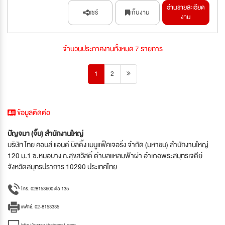
อ่านรายละเอียด
แชร์
เก็บงาน
งาน
จำนวนประกาศงานทั้งหมด 7 รายการ
1
2
ข้อมูลติดต่อ
ปัญจมา (จิ๊บ) สำนักงานใหญ่
บริษัท ไทย คอนส์ แอนด์ บิลดิ้ง เมนูแฟ็คเจอริ่ง จำกัด (มหาชน) สำนักงานใหญ่
120 ม.1 ซ.หมอบาง ถ.สุขสวัสดิ์ ตำบลแหลมฟ้าผ่า อำเภอพระสมุทรเจดีย์
จังหวัดสมุทรปราการ 10290 ประเทศไทย
โทร. 028153600 ต่อ 135
แฟกซ์. 02-8153335
http://www.thaiconst.com