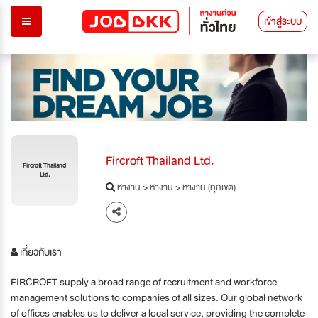
เข้าสู่ระบบ
Fircroft Thailand Ltd.
Fircroft Thailand
Ltd.
หางาน
>
หางาน
>
หางาน (ทุกเขต)
เกี่ยวกับเรา
FIRCROFT supply a broad range of recruitment and workforce
management solutions to companies of all sizes. Our global network
of offices enables us to deliver a local service, providing the complete