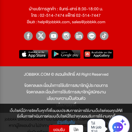
ฝ่ายบริการลูกค้า : จันทร์-เสาร์ 8:30-18:00 น.
โทร : 02-514-7474 แฟ็กซ์ 02-514-7447
อีเมล :
help@jobbkk.com
,
sales@jobbkk.com
JOBBKK.COM © สงวนลิขสิทธิ์ All Right Reserved
ข้อตกลงและเงื่อนไขการใช้บริการสมาชิกผู้ประกอบการ
ข้อตกลงและเงื่อนไขการใช้บริการสมาชิกผู้สมัครงาน
นโยบายความเป็นส่วนตัว
นโยบายคุกกี้
เว็บไซต์นี้มีการจัดเก็บคุกกี้เพื่อมอบประสบการณ์การใช้งานเว็บไซต์ของคุณให้ดี
ยิ่งขึ้นการดำเนินการต่อบนเว็บไซต์นี้ถือว่าคุณยอมรับการใช้งานคุกกี้
jobbkk มีเพียงเว็บเดียวเท่านั้น ไม่มีเว็บเครือข่าย โปรดอย่าหลงเชื่อผู้แอบอ้าง และ
อ่านเพิ่มเติม
หากผู้ใดแอบอ้าง ไม่ว่าทาง Email, โทรศัพท์, SMS หรือทางใดก็ตาม จะถูก
ยอมรับ
ปิด