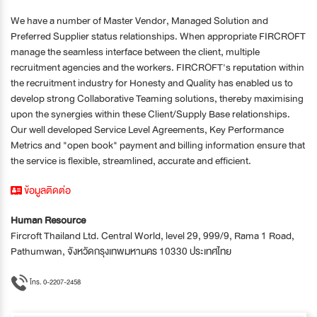
We have a number of Master Vendor, Managed Solution and
Preferred Supplier status relationships. When appropriate FIRCROFT
manage the seamless interface between the client, multiple
recruitment agencies and the workers. FIRCROFT's reputation within
the recruitment industry for Honesty and Quality has enabled us to
develop strong Collaborative Teaming solutions, thereby maximising
upon the synergies within these Client/Supply Base relationships.
Our well developed Service Level Agreements, Key Performance
Metrics and "open book" payment and billing information ensure that
the service is flexible, streamlined, accurate and efficient.
ข้อมูลติดต่อ
Human Resource
Fircroft Thailand Ltd. Central World, level 29, 999/9, Rama 1 Road,
Pathumwan, จังหวัดกรุงเทพมหานคร 10330 ประเทศไทย
โทร. 0-2207-2458