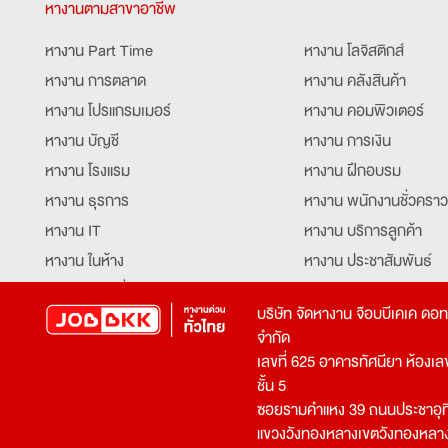
หางานตามสาขาอาชีพ
หางาน Part Time
หางาน โลจิสติกส์
หางาน การตลาด
หางาน คลังสินค้า
หางาน โปรแกรมเมอร์
หางาน คอมพิวเตอร์
หางาน บัญชี
หางาน การเงิน
หางาน โรงแรม
หางาน ฝึกอบรม
หางาน ธุรการ
หางาน พนักงานชั่วคราว
หางาน IT
หางาน บริการลูกค้า
หางาน ในห้าง
หางาน ประชาสัมพันธ์
หางาน ท่องเที่ยว
หางาน รับโทรศัพท์
บริษัท จัดหางาน จ๊อบบีเคเค ดอ
หางาน จัดซื้อ
หางาน ประสานงาน
จำกัด
หางาน การขาย
หางาน จองตั๋ว
เลขที่ 625 อาคารทัศนียา ห้องเลขที
หางาน คีย์ข้อมูล
หางาน ร้านอาหาร
ชั้น 5
ซอยรามคำแหง 39 ถนนประชาอุท
หางาน บุคคล
หางาน กุ๊ก
แขวงวังทองหลางเขตวังทองหลา
หางาน วิศวกร
หางาน นักศึกษาฝึกงาน