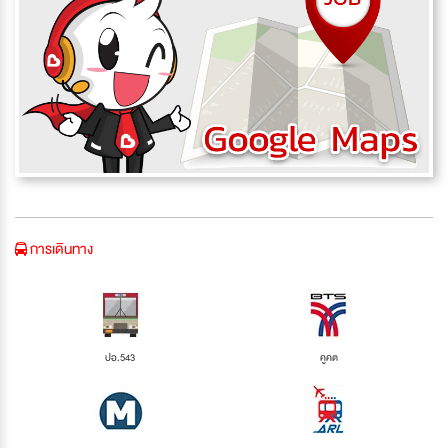
การเดินทาง
ปอ.543
คูคต