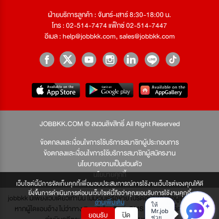
ฝ่ายบริการลูกค้า : จันทร์-เสาร์ 8:30-18:00 น.
โทร : 02-514-7474 แฟ็กซ์ 02-514-7447
อีเมล :
help@jobbkk.com
,
sales@jobbkk.com
JOBBKK.COM © สงวนลิขสิทธิ์ All Right Reserved
ข้อตกลงและเงื่อนไขการใช้บริการสมาชิกผู้ประกอบการ
ข้อตกลงและเงื่อนไขการใช้บริการสมาชิกผู้สมัครงาน
นโยบายความเป็นส่วนตัว
นโยบายคุกกี้
เว็บไซต์นี้มีการจัดเก็บคุกกี้เพื่อมอบประสบการณ์การใช้งานเว็บไซต์ของคุณให้ดี
ยิ่งขึ้นการดำเนินการต่อบนเว็บไซต์นี้ถือว่าคุณยอมรับการใช้งานคุกกี้
jobbkk มีเพียงเว็บเดียวเท่านั้น ไม่มีเว็บเครือข่าย โปรดอย่าหลงเชื่อผู้แอบอ้าง และ
อ่านเพิ่มเติม
หากผู้ใดแอบอ้าง ไม่ว่าทาง Email, โทรศัพท์, SMS หรือทางใดก็ตาม จะถูก
ยอมรับ
ปิด