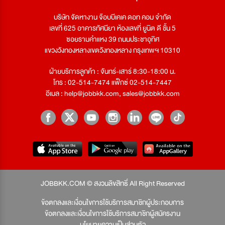
บริษัท จัดหางาน จ๊อบบีเคเค ดอท คอม จำกัด
เลขที่ 625 อาคารทัศนียา ห้องเลขที่ ยูนิต ดี ชั้น 5
ซอยรามคำแหง 39 ถนนประชาอุทิศ
แขวงวังทองหลางเขตวังทองหลาง กรุงเทพฯ 10310
ฝ่ายบริการลูกค้า : จันทร์-เสาร์ 8:30-18:00 น.
โทร : 02-514-7474 แฟ็กซ์ 02-514-7447
อีเมล :
help@jobbkk.com
,
sales@jobbkk.com
JOBBKK.COM © สงวนลิขสิทธิ์ All Right Reserved
ข้อตกลงและเงื่อนไขการใช้บริการสมาชิกผู้ประกอบการ
ข้อตกลงและเงื่อนไขการใช้บริการสมาชิกผู้สมัครงาน
นโยบายความเป็นส่วนตัว