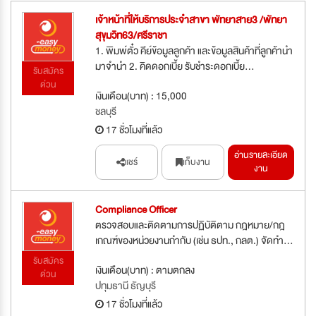
เจ้าหน้าที่ให้บริการประจำสาขา พัทยาสาย3 /พัทยา
สุขุมวิท63/ศรีราชา
1. พิมพ์ตั๋ว คีย์ข้อมูลลูกค้า และข้อมูลสินค้าที่ลูกค้านำ
มาจำนำ 2. คิดดอกเบี้ย รับชำระดอกเบี้ย...
รับสมัคร
ด่วน
เงินเดือน(บาท) : 15,000
ชลบุรี
17 ชั่วโมงที่แล้ว
อ่านรายละเอียด
แชร์
เก็บงาน
งาน
Compliance Officer
ตรวจสอบและติดตามการปฏิบัติตาม กฎหมาย/กฎ
เกณฑ์ของหน่วยงานกำกับ (เช่น ธปท., กลต.) จัดทำ...
รับสมัคร
เงินเดือน(บาท) : ตามตกลง
ด่วน
ปทุมธานี ธัญบุรี
17 ชั่วโมงที่แล้ว