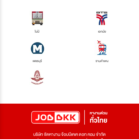
ไม่มี
เอกมัย
เพชรบุรี
รามคำแหง
บริษัท จัดหางาน จ๊อบบีเคเค ดอท คอม จำกัด