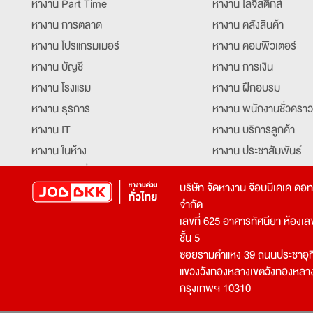
หางาน Part Time
หางาน โลจิสติกส์
หางาน การตลาด
หางาน คลังสินค้า
หางาน โปรแกรมเมอร์
หางาน คอมพิวเตอร์
หางาน บัญชี
หางาน การเงิน
หางาน โรงแรม
หางาน ฝึกอบรม
หางาน ธุรการ
หางาน พนักงานชั่วคราว
หางาน IT
หางาน บริการลูกค้า
หางาน ในห้าง
หางาน ประชาสัมพันธ์
หางาน ท่องเที่ยว
หางาน รับโทรศัพท์
บริษัท จัดหางาน จ๊อบบีเคเค ดอ
หางาน จัดซื้อ
หางาน ประสานงาน
จำกัด
หางาน การขาย
หางาน จองตั๋ว
เลขที่ 625 อาคารทัศนียา ห้องเลขที
หางาน คีย์ข้อมูล
หางาน ร้านอาหาร
ชั้น 5
ซอยรามคำแหง 39 ถนนประชาอุท
หางาน บุคคล
หางาน กุ๊ก
แขวงวังทองหลางเขตวังทองหลา
หางาน วิศวกร
หางาน นักศึกษาฝึกงาน
กรุงเทพฯ 10310
หางาน เจ้าหน้าที่รักษาความปลอดภัย
หางาน Mobile Applica