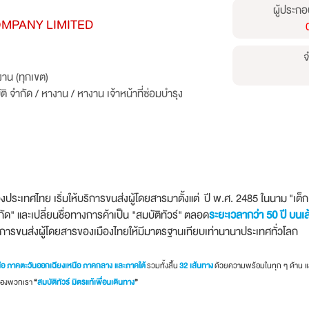
ผู้ประกอ
MPANY LIMITED
จ
าน (ทุกเขต)
ติ จำกัด
/
หางาน
/
หางาน เจ้าหน้าที่ซ่อมบำรุง
เทศไทย เริ่มให้บริการขนส่งผู้โดยสารมาตั้งแต่ ปี พ.ศ. 2485 ในนาม "เต็กเช
ัด" และเปลี่ยนชื่อทางการค้าเป็น "สมบัติทัวร์" ตลอด
ระยะเวลากว่า 50 ปี บนเส
รขนส่งผู้โดยสารของเมืองไทยให้มีมาตรฐานเทียบเท่านานาประเทศทั่วโลก
ือ ภาคตะวันออกเฉียงเหนือ ภาคกลาง และภาคใต้
รวมทั้งสิ้น
32 เส้นทาง
ด้วยความพร้อมในทุก ๆ ด้าน แ
กนของพวกเรา
“
สมบัติทัวร์ มิตรแท้เพื่อนเดินทาง
”