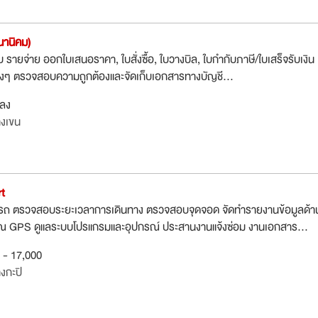
สนานิคม)
บ รายจ่าย ออกใบเสนอราคา, ใบสั่งซื้อ, ใบวางบิล, ใบกำกับภาษี/ใบเสร็จรับเงิน
่างๆ ตรวจสอบความถูกต้องและจัดเก็บเอกสารทางบัญชี...
กลง
งเขน
rt
ถ ตรวจสอบระยะเวลาการเดินทาง ตรวจสอบจุดจอด จัดทำรายงานข้อมูลด้า
 GPS ดูแลระบบโปรแกรมและอุปกรณ์ ประสานงานแจ้งซ่อม งานเอกสาร...
0 - 17,000
งกะปิ