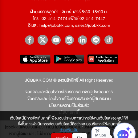
ฝ่ายบริการลูกค้า : จันทร์-เสาร์ 8:30-18:00 น.
โทร : 02-514-7474 แฟ็กซ์ 02-514-7447
อีเมล :
help@jobbkk.com
,
sales@jobbkk.com
JOBBKK.COM © สงวนลิขสิทธิ์ All Right Reserved
ข้อตกลงและเงื่อนไขการใช้บริการสมาชิกผู้ประกอบการ
ข้อตกลงและเงื่อนไขการใช้บริการสมาชิกผู้สมัครงาน
นโยบายความเป็นส่วนตัว
นโยบายคุกกี้
เว็บไซต์นี้มีการจัดเก็บคุกกี้เพื่อมอบประสบการณ์การใช้งานเว็บไซต์ของคุณให้ดี
ยิ่งขึ้นการดำเนินการต่อบนเว็บไซต์นี้ถือว่าคุณยอมรับการใช้งานคุกกี้
jobbkk มีเพียงเว็บเดียวเท่านั้น ไม่มีเว็บเครือข่าย โปรดอย่าหลงเชื่อผู้แอบอ้าง และ
อ่านเพิ่มเติม
หากผู้ใดแอบอ้าง ไม่ว่าทาง Email, โทรศัพท์, SMS หรือทางใดก็ตาม จะถูก