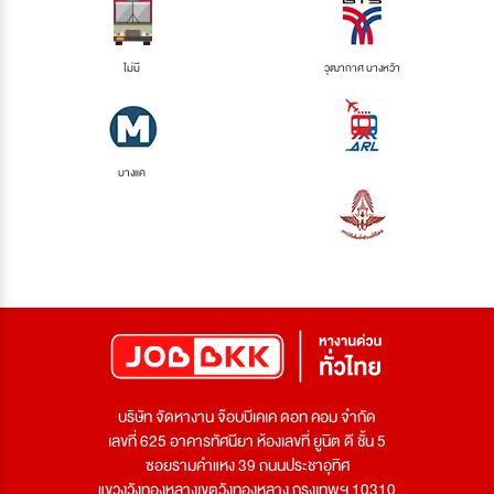
ไม่มี
วุฒากาศ บางหว้า
บางแค
บริษัท จัดหางาน จ๊อบบีเคเค ดอท คอม จำกัด
เลขที่ 625 อาคารทัศนียา ห้องเลขที่ ยูนิต ดี ชั้น 5
ซอยรามคำแหง 39 ถนนประชาอุทิศ
แขวงวังทองหลางเขตวังทองหลาง กรุงเทพฯ 10310