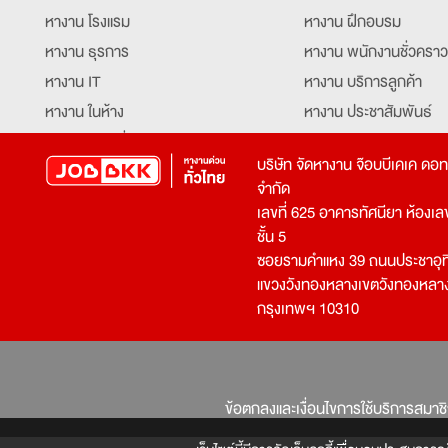
หางาน โรงแรม
หางาน ฝึกอบรม
หางาน ธุรการ
หางาน พนักงานชั่วคราว
หางาน IT
หางาน บริการลูกค้า
หางาน ในห้าง
หางาน ประชาสัมพันธ์
หางาน ท่องเที่ยว
หางาน รับโทรศัพท์
บริษัท จัดหางาน จ๊อบบีเคเค ดอ
หางาน จัดซื้อ
หางาน ประสานงาน
จำกัด
หางาน การขาย
หางาน จองตั๋ว
เลขที่ 625 อาคารทัศนียา ห้องเลขที
หางาน คีย์ข้อมูล
หางาน ร้านอาหาร
ชั้น 5
ซอยรามคำแหง 39 ถนนประชาอุท
หางาน บุคคล
หางาน กุ๊ก
แขวงวังทองหลางเขตวังทองหลา
หางาน วิศวกร
หางาน นักศึกษาฝึกงาน
กรุงเทพฯ 10310
หางาน เจ้าหน้าที่รักษาความปลอดภัย
หางาน Mobile Applica
Developer
หางาน พนักงานขับรถ
หางาน ล่ามแปลภาษา
หางาน ผู้จัดการ
บริการสรรหาพนักงาน
ข้อตกลงและเงื่อนไขการใช้บริการสมาช
โปรแกรมเมอร์
บริษัทจัดหางาน
เจ้าหน้าที่ความปลอดภัย