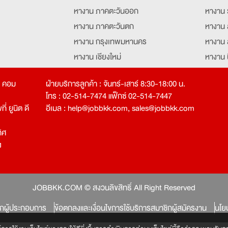
หางาน ภาคตะวันออก
หางาน 
หางาน ภาคตะวันตก
หางาน 
หางาน กรุงเทพมหานคร
หางาน 
หางาน เชียงใหม่
หางาน 
หางาน ฉะเชิงเทรา
หางานอ
ท คอม
ฝ่ายบริการลูกค้า : จันทร์-เสาร์ 8:30-18:00 น.
โทร : 02-514-7474 แฟ็กซ์ 02-514-7447
่ ยูนิต ดี
อีเมล :
help@jobbkk.com
,
sales@jobbkk.com
ิศ
ง
tion
JOBBKK.COM © สงวนลิขสิทธิ์ All Right Reserved
ิกผู้ประกอบการ
ข้อตกลงและเงื่อนไขการใช้บริการสมาชิกผู้สมัครงาน
นโย