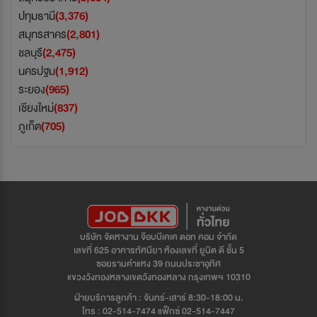
ปทุมธานี
(3,376)
สมุทรสาคร
(2,801)
ชลบุรี
(2,475)
นครปฐม
(1,912)
ระยอง
(965)
เชียงใหม่
(837)
ภูเก็ต
(705)
บริษัท จัดหางาน จ๊อบบีเคเค ดอท คอม จำกัด
เลขที่ 625 อาคารทัศนียา ห้องเลขที่ ยูนิต ดี ชั้น 5
ซอยรามคำแหง 39 ถนนประชาอุทิศ
แขวงวังทองหลางเขตวังทองหลาง กรุงเทพฯ 10310
ฝ่ายบริการลูกค้า : จันทร์-เสาร์ 8:30-18:00 น.
โทร : 02-514-7474 แฟ็กซ์ 02-514-7447