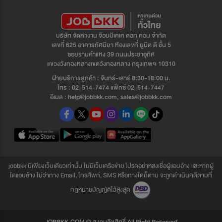
บริษัท จัดหางาน จ๊อบบีเคเค ดอท คอม จำกัด
เลขที่ 625 อาคารทัศนียา ห้องเลขที่ ยูนิต ดี ชั้น 5
ซอยรามคำแหง 39 ถนนประชาอุทิศ
แขวงวังทองหลางเขตวังทองหลาง กรุงเทพฯ 10310
ฝ่ายบริการลูกค้า : จันทร์-เสาร์ 8:30-18:00 น.
โทร : 02-514-7474 แฟ็กซ์ 02-514-7447
อีเมล : help@jobbkk.com, sales@jobbkk.com
jobbkk มีเพียงเว็บเดียวเท่านั้น ไม่มีเว็บเครือข่าย โปรดอย่าหลงเชื่อผู้แอบอ้าง และหากผู้
ใดแอบอ้าง ไม่ว่าทาง Email, โทรศัพท์, SMS หรือทางใดก็ตาม จะถูกดำเนินคดีตามที่
กฎหมายบัญญัติไว้สูงสุด