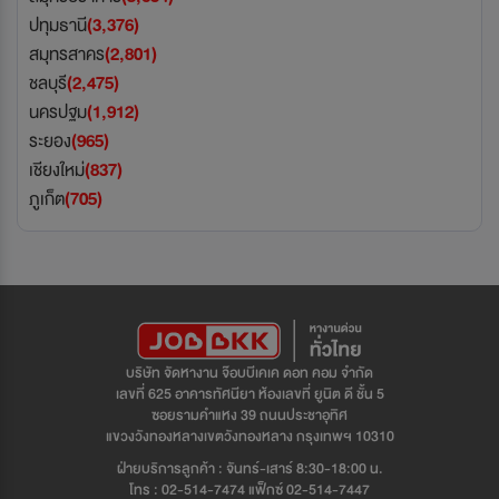
ปทุมธานี
(3,376)
สมุทรสาคร
(2,801)
ชลบุรี
(2,475)
นครปฐม
(1,912)
ระยอง
(965)
เชียงใหม่
(837)
ภูเก็ต
(705)
บริษัท จัดหางาน จ๊อบบีเคเค ดอท คอม จำกัด
เลขที่ 625 อาคารทัศนียา ห้องเลขที่ ยูนิต ดี ชั้น 5
ซอยรามคำแหง 39 ถนนประชาอุทิศ
แขวงวังทองหลางเขตวังทองหลาง กรุงเทพฯ 10310
ฝ่ายบริการลูกค้า : จันทร์-เสาร์ 8:30-18:00 น.
โทร : 02-514-7474 แฟ็กซ์ 02-514-7447