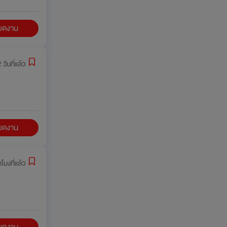
ียดงาน
 วันที่แล้ว
ียดงาน
วโมงที่แล้ว
ียดงาน