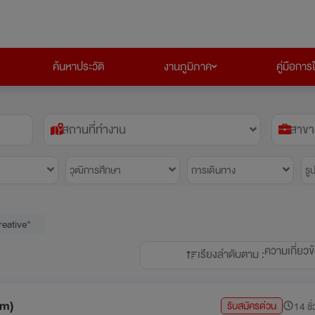
ค้นหาประวัติ
งานภูมิภาค
คู่มือการ
สถานที่ทำงาน
สาขา
วุฒิการศึกษา
การเดินทาง
รู
reative"
ความเกี่ยวข
เรียงลำดับตาม :
am)
รับสมัครด่วน
14 ชั่