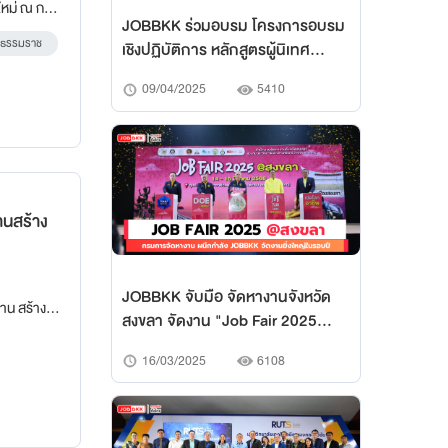
 กอง
JOBBKK ร่วมอบรม โครงการอบรม
ังหวัด
รีธรรมราช
เชิงปฏิบัติการ หลักสูตรผู้นิเทศ
CWIE (ฉบับปรับปรุง พ.ศ. 2566)
09/04/2025
5410
เครือข่ายพัฒนา CWIE ภาคตะวัน
ออกเฉียงเหนือตอนบน
านสร้าง
JOBBKK จับมือ จัดหางานจังหวัด
สงขลา จัดงาน "Job Fair 2025
ือก องค์การ
@สงขลา" เปิดโอกาสการจ้างงาน
16/03/2025
6108
ครั้งใหญ่แห่งปี!