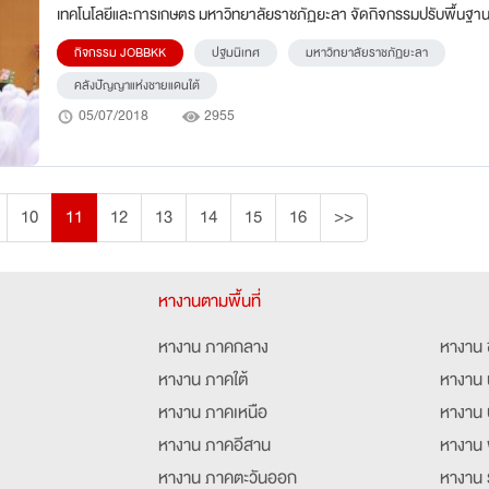
เทคโนโลยีและการเกษตร มหาวิทยาลัยราชภัฏยะลา จัดกิจกรรมปรับพื้นฐานนักศึกษา
ใหม่ (ปฐมนิเทศนักศึกษา) ปีการศึกษา 2561 ณ ห้องประชุมหลานซา ชั้น 5 อ
กิจกรรม JOBBKK
ปฐมนิเทศ
มหาวิทยาลัยราชภัฏยะลา
Student Union มหาวิทยาลัยราชภัฏยะลา คลังปัญญาแห่งชายแดนใต้
คลังปัญญาแห่งชายแดนใต้
05/07/2018
2955
10
11
12
13
14
15
16
>>
หางานตามพื้นที่
หางาน ภาคกลาง
หางาน 
หางาน ภาคใต้
หางาน 
หางาน ภาคเหนือ
หางาน 
หางาน ภาคอีสาน
หางาน 
หางาน ภาคตะวันออก
หางาน 