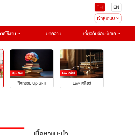
TH
EN
เข้าสู่ระบบ
อการใช้งาน
บทความ
เกี่ยวกับจ๊อบบีเคเค
กิจกรรม Up Skill
บุคคลแรงบ
Law เคลียร์
เนื้อหาแนะนำ