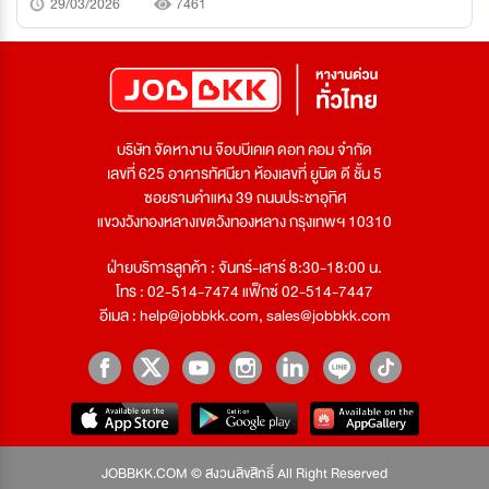
29/03/2026
7461
บริษัท จัดหางาน จ๊อบบีเคเค ดอท คอม จำกัด
เลขที่ 625 อาคารทัศนียา ห้องเลขที่ ยูนิต ดี ชั้น 5
ซอยรามคำแหง 39 ถนนประชาอุทิศ
แขวงวังทองหลางเขตวังทองหลาง กรุงเทพฯ 10310
ฝ่ายบริการลูกค้า : จันทร์-เสาร์ 8:30-18:00 น.
โทร : 02-514-7474 แฟ็กซ์ 02-514-7447
อีเมล :
help@jobbkk.com
,
sales@jobbkk.com
JOBBKK.COM © สงวนลิขสิทธิ์ All Right Reserved