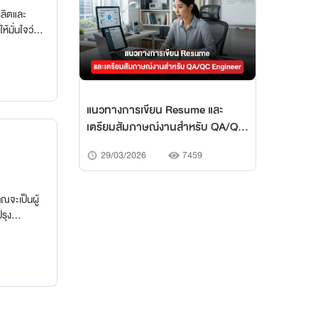
ลิตและ
้มั่นใจว่า
าน
ูล ปรับปรุง
าะลึก
้าง Resume
แนวทางการเขียน Resume และ
เตรียมสัมภาษณ์งานสำหรับ QA/QC
Engineer
29/03/2026
7459
ณจะเป็นผู้
รุง
่องจักร แต่
 บทความนี้
โดย
ณ์เชิง