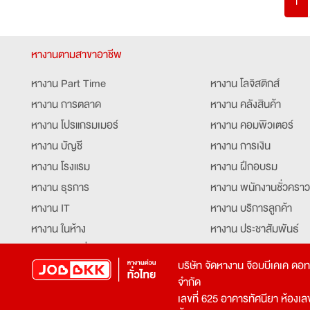
1
หางานตามสาขาอาชีพ
หางาน Part Time
หางาน โลจิสติกส์
หางาน การตลาด
หางาน คลังสินค้า
หางาน โปรแกรมเมอร์
หางาน คอมพิวเตอร์
หางาน บัญชี
หางาน การเงิน
หางาน โรงแรม
หางาน ฝึกอบรม
หางาน ธุรการ
หางาน พนักงานชั่วคราว
หางาน IT
หางาน บริการลูกค้า
หางาน ในห้าง
หางาน ประชาสัมพันธ์
หางาน ท่องเที่ยว
หางาน รับโทรศัพท์
บริษัท จัดหางาน จ๊อบบีเคเค ดอ
หางาน จัดซื้อ
หางาน ประสานงาน
จำกัด
หางาน การขาย
หางาน จองตั๋ว
เลขที่ 625 อาคารทัศนียา ห้องเลขที