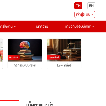
TH
EN
เข้าสู่ระบบ
อการใช้งาน
บทความ
เกี่ยวกับจ๊อบบีเคเค
กิจกรรม Up Skill
บุคคลแรงบ
Law เคลียร์
เนื้อหาแนะนำ