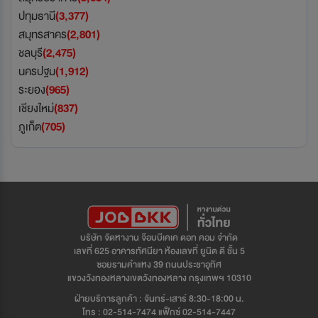
ปทุมธานี
(3,377)
สมุทรสาคร
(2,801)
ชลบุรี
(2,475)
นครปฐม
(1,912)
ระยอง
(965)
เชียงใหม่
(837)
ภูเก็ต
(705)
บริษัท จัดหางาน จ๊อบบีเคเค ดอท คอม จำกัด
เลขที่ 625 อาคารทัศนียา ห้องเลขที่ ยูนิต ดี ชั้น 5
ซอยรามคำแหง 39 ถนนประชาอุทิศ
แขวงวังทองหลางเขตวังทองหลาง กรุงเทพฯ 10310
ฝ่ายบริการลูกค้า : จันทร์-เสาร์ 8:30-18:00 น.
โทร : 02-514-7474 แฟ็กซ์ 02-514-7447