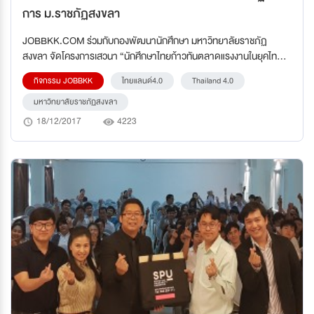
การ ม.ราชภัฏสงขลา
JOBBKK.COM ร่วมกับกองพัฒนานักศึกษา มหาวิทยาลัยราชภัฏ
สงขลา จัดโครงการเสวนา “นักศึกษาไทยก้าวทันตลาดแรงงานในยุคไทย
แลนด์ 4.0” และอบรมเชิงปฏิบัติการ “พัฒนาคุณภาพวัยทำงานให้ทันต
กิจกรรม JOBBKK
ไทยแลนด์4.0
Thailand 4.0
ลาดแรงงานในยุคไทยแลนด์ 4.0”
มหาวิทยาลัยราชภัฏสงขลา
18/12/2017
4223