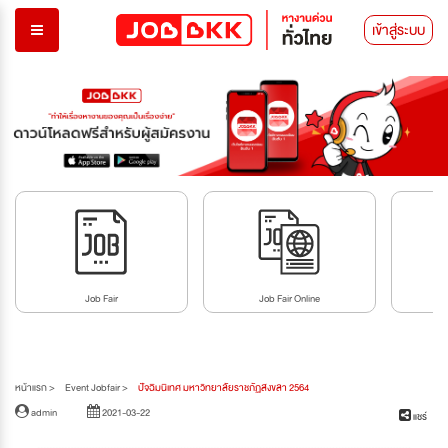
เข้าสู่ระบบ
Job Fair
Job Fair Online
บทค
หน้าแรก >
Event Jobfair >
ปัจฉิมนิเทศ มหาวิทยาลัยราชภัฏสงขลา 2564
admin
2021-03-22
แชร์