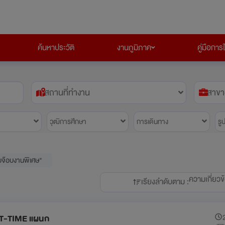
ค้นหาประวัติ
งานภูมิภาค
คู่มือการ
สถานที่ทำงาน
สาขา
วุฒิการศึกษา
การเดินทาง
รู
บจ๊อบงานพิเศษ"
ความเกี่ยวข
เรียงลำดับตาม :
RT-TIME แผนก
2