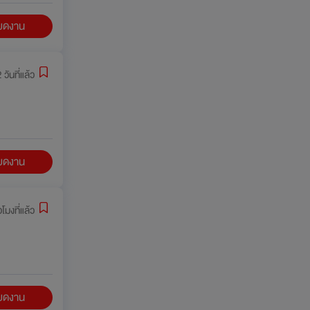
ียดงาน
 วันที่แล้ว
ียดงาน
วโมงที่แล้ว
ียดงาน