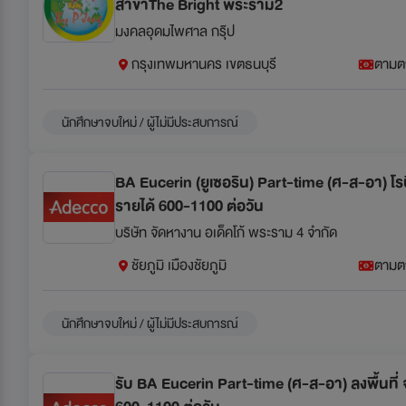
สาขาThe Bright พระราม2
มงคลอุดมไพศาล กรุ๊ป
กรุงเทพมหานคร เขตธนบุรี
ตามต
นักศึกษาจบใหม่ / ผู้ไม่มีประสบการณ์
BA Eucerin (ยูเซอริน) Part-time (ศ-ส-อา) โรบ
รายได้ 600-1100 ต่อวัน
บริษัท จัดหางาน อเด็คโก้ พระราม 4 จำกัด
ชัยภูมิ เมืองชัยภูมิ
ตามต
นักศึกษาจบใหม่ / ผู้ไม่มีประสบการณ์
รับ BA Eucerin Part-time (ศ-ส-อา) ลงพื้นที่ จ